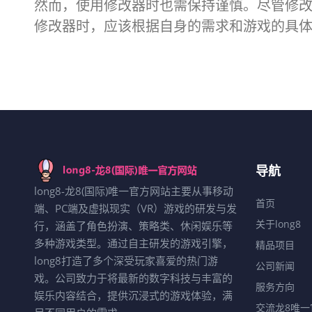
然而，使用修改器时也需保持谨慎。尽管修
修改器时，应该根据自身的需求和游戏的具
导航
long8-龙8(国际)唯一官方网站主要从事移动
首页
端、PC端及虚拟现实（VR）游戏的研发与发
关于long8
行，涵盖了角色扮演、策略类、休闲娱乐等
多种游戏类型。通过自主研发的游戏引擎，
精品项目
long8打造了多个深受玩家喜爱的热门游
公司新闻
戏。公司致力于将最新的数字科技与丰富的
服务方向
娱乐内容结合，提供沉浸式的游戏体验，满
交流龙8唯一